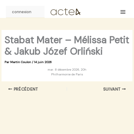
Aller
au
connexion
contenu
Stabat Mater – Mélissa Petit
& Jakub Józef Orliński
Par
Martin Coulon
/
14 juin 2026
mar. 8 décembre 2026, 20h
Philharmonie de Paris
PRÉCÉDENT
SUIVANT