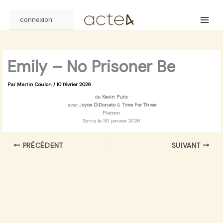
Aller
au
connexion
contenu
Emily – No Prisoner Be
Par
Martin Coulon
/
10 février 2026
de
Kevin Puts
avec J
oyce DiDonato
&
Time For Three
Platoon
Sortie le 30 janvier 2026
PRÉCÉDENT
SUIVANT