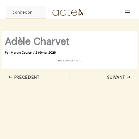
Aller
au
connexion
contenu
Adèle Charvet
Par
Martin Coulon
/
2 février 2026
mezzo-soprano
PRÉCÉDENT
SUIVANT